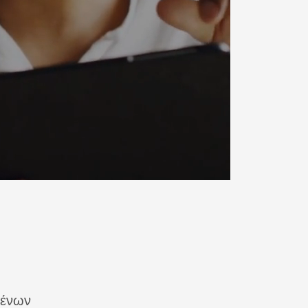
μένων