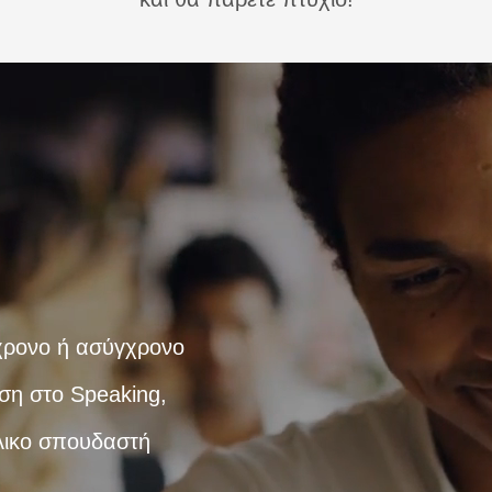
χρονο ή ασύγχρονο
αση στο Speaking,
λικο σπουδαστή