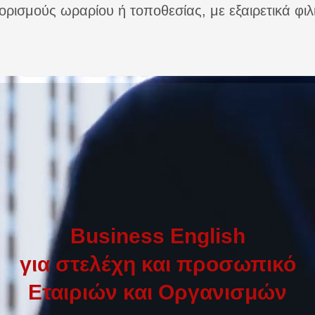
ορισμούς ωραρίου ή τοποθεσίας, με εξαιρετικά φιλ
Business English
για στελέχη και προσωπικό
Εταιριών και Οργανισμών