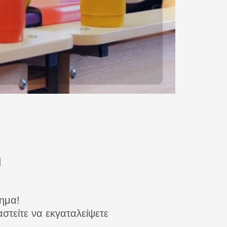
Ν
θημα!
στείτε να εκγαταλείψετε