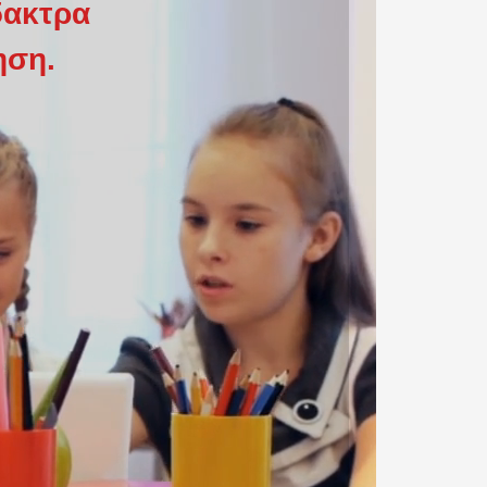
δακτρα
ηση.